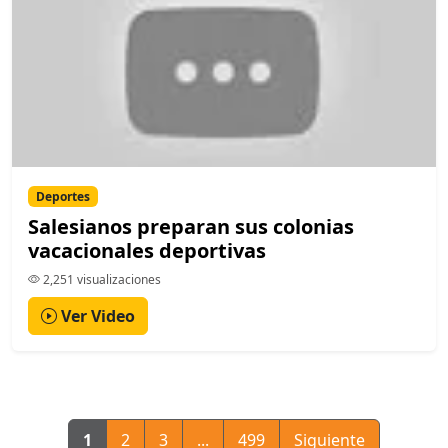
Deportes
Salesianos preparan sus colonias
vacacionales deportivas
2,251 visualizaciones
Ver Video
1
2
3
...
499
Siguiente