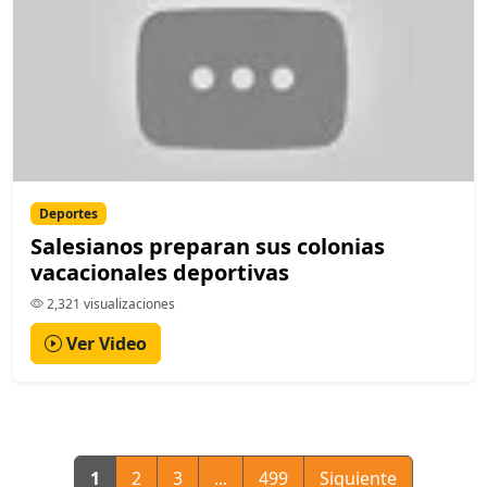
Deportes
Salesianos preparan sus colonias
vacacionales deportivas
2,321 visualizaciones
Ver Video
1
2
3
...
499
Siguiente