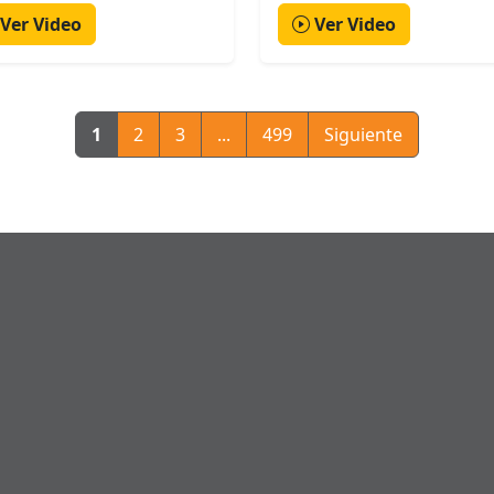
Ver Video
Ver Video
1
2
3
...
499
Siguiente