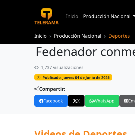
Inicio
Producción Nacional
Inicio
Producción Nacional
Deportes
Fedenador conmem
1,737 visualizaciones
Fedenador conmemoró los 101 años de 
Publicado: Jueves 04 de Junio de 2026
Compartir:
Facebook
X
WhatsApp
Em
Videos de Deportes