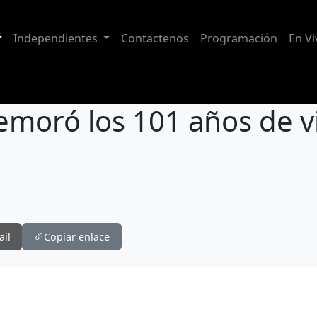
Independientes
Contactenos
Programación
En Vi
oró los 101 años de vid
vida institucional
ail
Copiar enlace