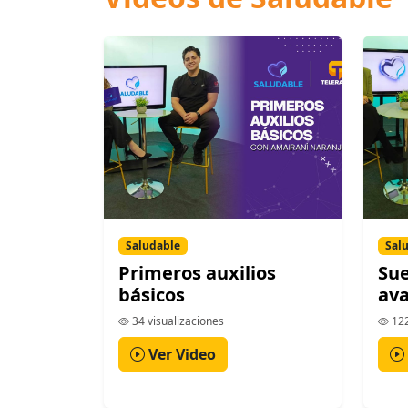
Saludable
Sal
Primeros auxilios
Sue
básicos
av
34 visualizaciones
122
Ver Video