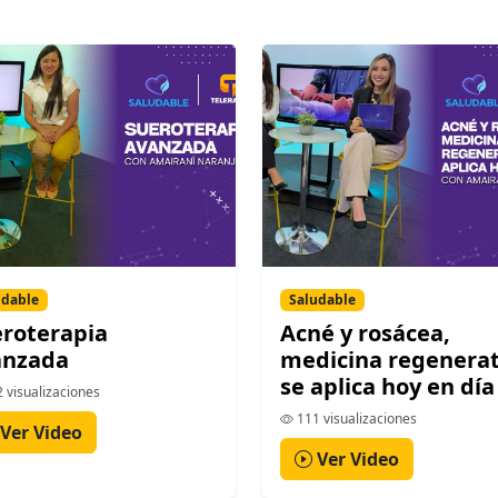
udable
Saludable
roterapia
Acné y rosácea,
anzada
medicina regenerat
se aplica hoy en día
 visualizaciones
111 visualizaciones
Ver Video
Ver Video