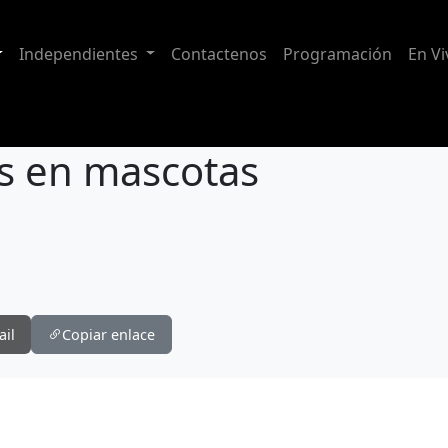
Independientes
Contactenos
Programación
En Vi
os en mascotas
ail
Copiar enlace