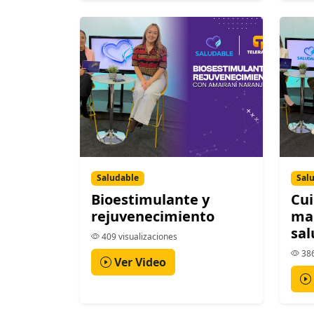
Saludable
Sal
Bioestimulante y
Cui
rejuvenecimiento
man
sal
409 visualizaciones
386
Ver Video