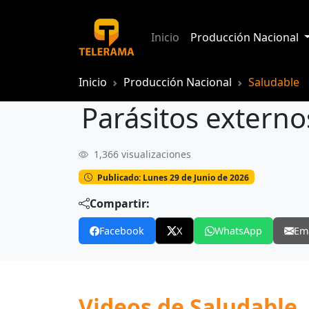
Inicio
Producción Nacional
Inicio
Producción Nacional
Saludable
Parásitos extern
1,366 visualizaciones
Parásitos externos en mascotas
Publicado: Lunes 29 de Junio de 2026
Compartir:
Facebook
X
WhatsApp
Em
Videos de Saludable