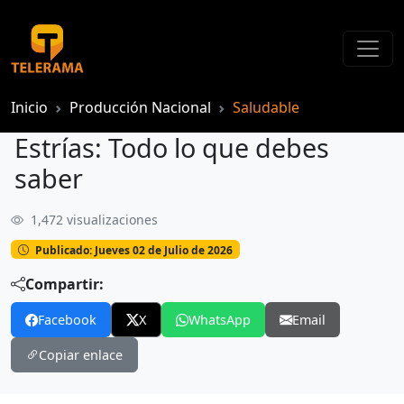
Inicio
Producción Nacional
Saludable
Estrías: Todo lo que debes
saber
1,472 visualizaciones
Estrías: Todo lo que debes saber
Publicado: Jueves 02 de Julio de 2026
Compartir:
Facebook
X
WhatsApp
Email
Copiar enlace