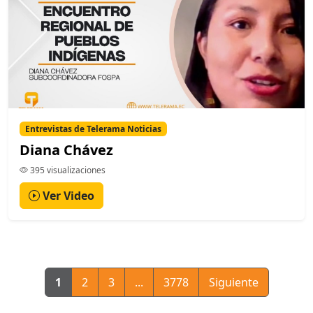
Entrevistas de Telerama Noticias
Diana Chávez
395 visualizaciones
Ver Video
1
2
3
...
3778
Siguiente