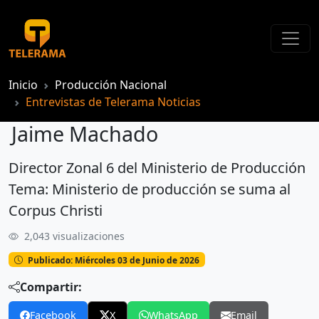
Inicio
Producción Nacional
Entrevistas de Telerama Noticias
Jaime Machado
Director Zonal 6 del Ministerio de Producción
Jaime Machado
Tema: Ministerio de producción se suma al
Corpus Christi
2,043 visualizaciones
Publicado: Miércoles 03 de Junio de 2026
Compartir:
Facebook
X
WhatsApp
Email