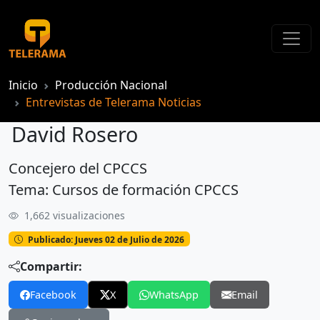
Inicio
Producción Nacional
Entrevistas de Telerama Noticias
David Rosero
Concejero del CPCCS
David Rosero
Tema: Cursos de formación CPCCS
1,662 visualizaciones
Publicado: Jueves 02 de Julio de 2026
Compartir:
Facebook
X
WhatsApp
Email