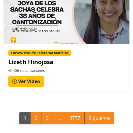
Entrevistas de Telerama Noticias
Lizeth Hinojosa
406 visualizaciones
Ver Video
1
2
3
...
3777
Siguiente