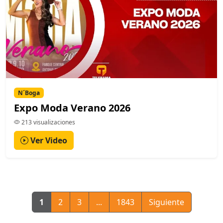
N´Boga
Expo Moda Verano 2026
213 visualizaciones
Ver Video
1
2
3
...
1843
Siguiente