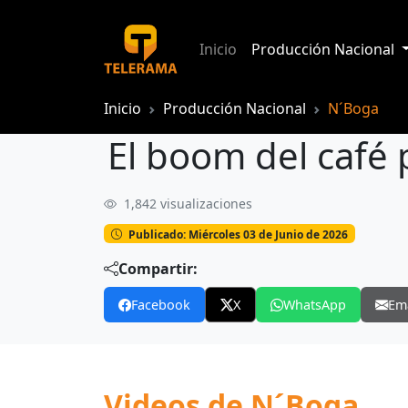
Inicio
Producción Nacional
Inicio
Producción Nacional
N´Boga
El boom del café
1,842 visualizaciones
El boom del café premium
Publicado: Miércoles 03 de Junio de 2026
Compartir:
Facebook
X
WhatsApp
Em
Videos de N´Boga