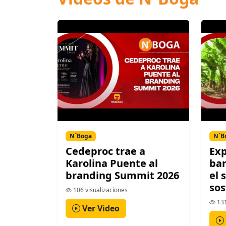
N´Boga
N´B
Cedeproc trae a
Exp
Karolina Puente al
ban
branding Summit 2026
el 
sos
106 visualizaciones
131
Ver Video