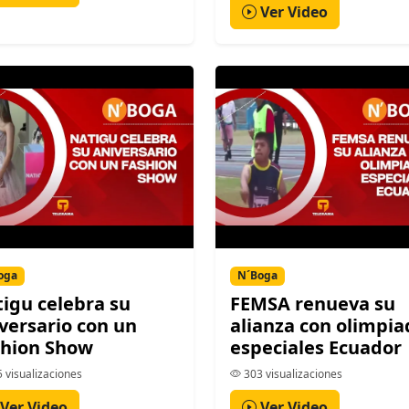
Ver Video
oga
N´Boga
igu celebra su
FEMSA renueva su
versario con un
alianza con olimpia
shion Show
especiales Ecuador
 visualizaciones
303 visualizaciones
Ver Video
Ver Video