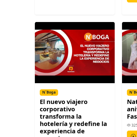
N´Boga
N´B
El nuevo viajero
Nat
corporativo
ani
transforma la
Fa
hotelería y redefine la
325
experiencia de