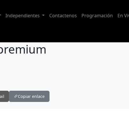
Independientes
Contactenos
Programación
En Vi
 premium
ail
Copiar enlace