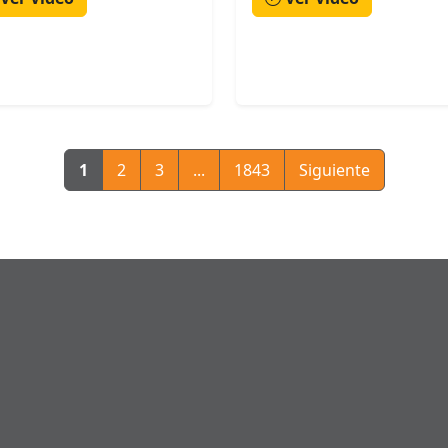
1
2
3
...
1843
Siguiente