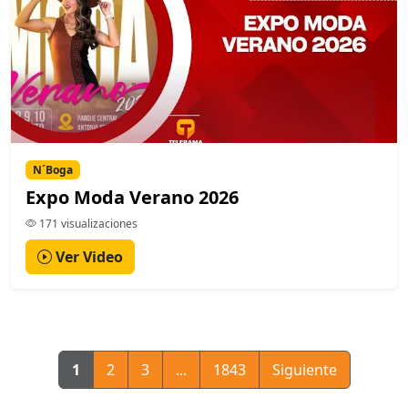
N´Boga
Expo Moda Verano 2026
171 visualizaciones
Ver Video
1
2
3
...
1843
Siguiente