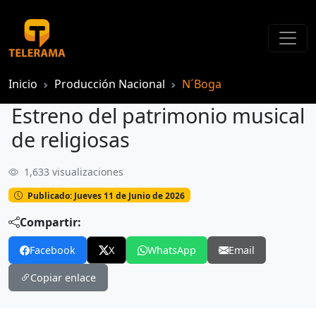
Inicio
Producción Nacional
N´Boga
Estreno del patrimonio musical
de religiosas
1,633 visualizaciones
Estreno del patrimonio musical de religiosas
Publicado: Jueves 11 de Junio de 2026
Compartir:
Facebook
X
WhatsApp
Email
Copiar enlace