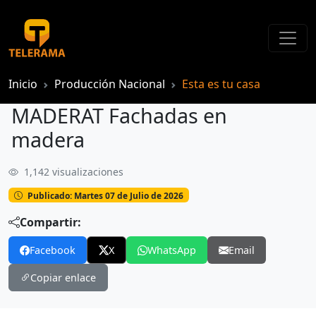
Inicio
Producción Nacional
Esta es tu casa
MADERAT Fachadas en
madera
1,142 visualizaciones
MADERAT Fachadas en madera
Publicado: Martes 07 de Julio de 2026
Compartir:
Facebook
X
WhatsApp
Email
Copiar enlace