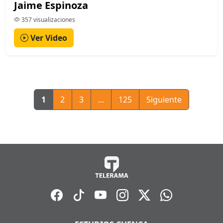
Jaime Espinoza
357 visualizaciones
Ver Video
1
2
3
...
125
Siguiente