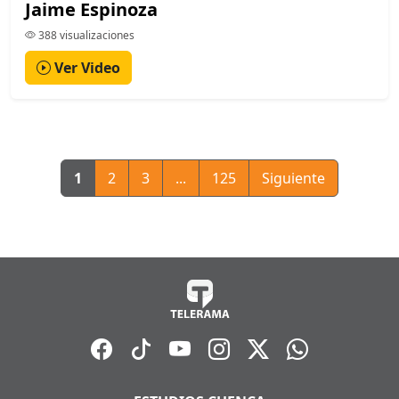
Jaime Espinoza
388 visualizaciones
Ver Video
1
2
3
...
125
Siguiente