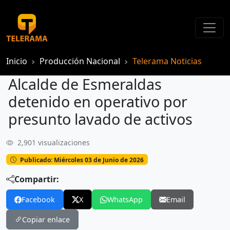
Inicio
Producción Nacional
Telerama Noticias
Alcalde de Esmeraldas
detenido en operativo por
presunto lavado de activos
2,901 visualizaciones
Alcalde de Esmeraldas detenido en operativo por presunto lavado de activos
Publicado: Miércoles 03 de Junio de 2026
Compartir:
Facebook
X
WhatsApp
Email
Copiar enlace